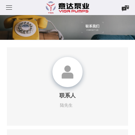
首页
产品中心
新闻中心
磁力泵
案例展示
立式泵
公司新闻
CQF系列
下载中心
自吸式磁力泵
行业资讯
MP系列
YDN系列
联系人
关于我们
自吸式耐酸碱泵
MPH系列
YDS系列
CQF-Z系列
陆先生
联系我们
不锈钢磁力泵
YDW系列
YD系列