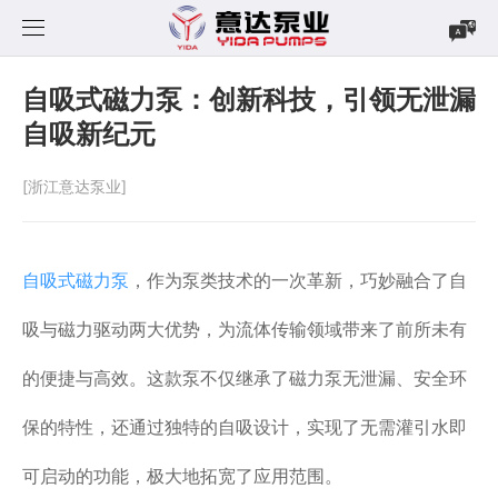
首页
自吸式磁力泵：创新科技，引领无泄漏
自吸新纪元
产品中心
[浙江意达泵业]
新闻中心
磁力泵
案例展示
立式泵
公司新闻
CQF系列
自吸式磁力泵
，作为泵类技术的一次革新，巧妙融合了自
下载中心
自吸式磁力泵
行业资讯
MP系列
YDN系列
吸与磁力驱动两大优势，为流体传输领域带来了前所未有
关于我们
自吸式耐酸碱泵
MPH系列
YDS系列
CQF-Z系列
的便捷与高效。这款泵不仅继承了磁力泵无泄漏、安全环
保的特性，还通过独特的自吸设计，实现了无需灌引水即
联系我们
不锈钢磁力泵
YDW系列
YD系列
可启动的功能，极大地拓宽了应用范围。