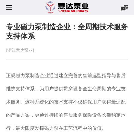
首页
专业磁力泵制造企业：全周期技术服务
支持体系
产品中心
[浙江意达泵业]
新闻中心
磁力泵
案例展示
立式泵
公司新闻
CQF系列
正规磁力泵制造企业通过建立完善的售前选型指导与售后
下载中心
自吸式磁力泵
行业资讯
MP系列
YDN系列
维护支持体系，为用户提供贯穿设备全生命周期的专业技
关于我们
自吸式耐酸碱泵
MPH系列
YDS系列
CQF-Z系列
术服务。这种系统化的技术支撑不仅确保用户获得最适配
的产品方案，更通过持续的售后服务保障设备长期稳定运
联系我们
不锈钢磁力泵
YDW系列
YD系列
行，最大限度发挥磁力泵在工艺流程中的价值。