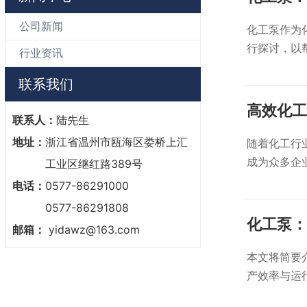
公司新闻
化工泵作为
行探讨，以
行业资讯
联系我们
高效化工
联系人：
陆先生
地址：
浙江省温州市瓯海区娄桥上汇
随着化工行
成为众多企
工业区继红路389号
电话：
0577-86291000
0577-86291808
化工泵：
邮箱：
yidawz@163.com
本文将简要
产效率与运