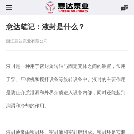
首页
意达笔记：液封是什么？
产品中心
浙江意达泵业有限公司
新闻中心
磁力泵
液封是一种用于密封旋转轴与固定壳体之间的装置，常用
案例展示
立式泵
公司新闻
CQF系列
于泵、压缩机和搅拌设备等旋转设备中。液封的主要作用
下载中心
自吸式磁力泵
行业资讯
MP系列
YDN系列
是防止介质泄漏和外界杂质进入设备内部，同时还能起到
关于我们
自吸式耐酸碱泵
MPH系列
YDS系列
CQF-Z系列
润滑和冷却的作用。
联系我们
不锈钢磁力泵
YDW系列
YD系列
液封通常由密封环、密封液和密封腔组成。密封环是安装